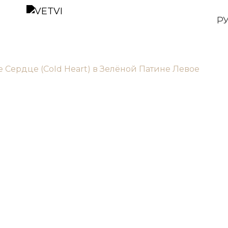
Р
 Сердце (Cold Heart) в Зелёной Патине Левое
87 000
р.
Выберите вариант
Левый
Правый
Быстрый заказ