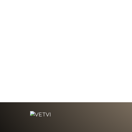
66 000 ₽
61 0