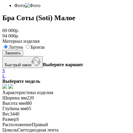
Фото
Бра Соты (Soti) Малое
69 000
р.
94 000
р.
Материал изделия
Латунь
Бронза
Заказать
Выберите вариант
Быстрый заказ
S
L
Выберите модель
Характеристики изделия
Ширина мм
220
Высота мм
480
Глубина мм
65
Вес
3440
Размер
S
Расположение
Правый
Цоколь
Светодиодная лента