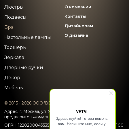
Люстры
О компании
Контакты
Подвесы
Дизайнерам
Бра
О дизайне
Настольные лампы
Торшеры
Зеркала
Дверные ручки
Декор
Мебель
© 2015 - 2026 ООО 'ВЕТВИ'
VETVI
Адрес: г. Москва, ул. Усачева 22 (Запись по
предварительному звонку)
Здравствуйте! Готова помочь
вам. Напишите мне, если у
ОГРН 1220200043535
ИНН/КПП 0274976316/02740100