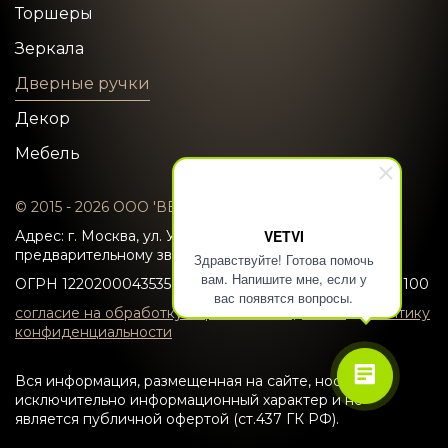
Торшеры
Зеркала
Дверные ручки
Декор
Мебель
© 2015 - 2026 ООО 'ВЕТВИ'
VETVI
Адрес: г. Москва, ул. Усачева 22 (Запись по
предварительному звонку)
Здравствуйте! Готова помочь
вам. Напишите мне, если у
ОГРН 1220200043535
ИНН/КПП 0274976316/02740100
вас появятся вопросы.
согласие на обработку персональных данных
и
политику
конфиденциальности
Вся информация, размещенная на сайте, носит
исключительно информационный характер и не
является публичной офертой (ст.437 ГК РФ).