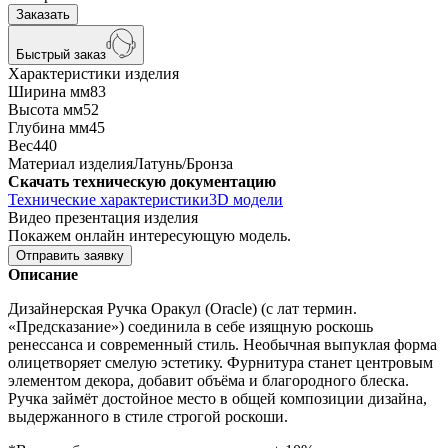
Заказать
Быстрый заказ
Характеристики изделия
Ширина мм
83
Высота мм
52
Глубина мм
45
Вес
440
Материал изделия
Латунь/Бронза
Скачать техническую документацию
Технические характеристики
3D модели
Видео презентация изделия
Покажем онлайн интересующую модель.
Отправить заявку
Описание
Дизайнерская Ручка Оракул (Oracle) (c лат термин.
«Предсказание») соединила в себе изящную роскошь
ренессанса и современный стиль. Необычная выпуклая форма
олицетворяет смелую эстетику. Фурнитура станет центровым
элементом декора, добавит объёма и благородного блеска.
Ручка займёт достойное место в общей композиции дизайна,
выдержанного в стиле строгой роскоши.