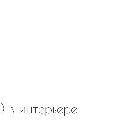
*Обращаем ваше внимание,
мобильного устройства и 
отличаться от реального.
3D визуализаци
Сделаем схему расста
изделий в интерьер В
Обсудить п
) в интерьере