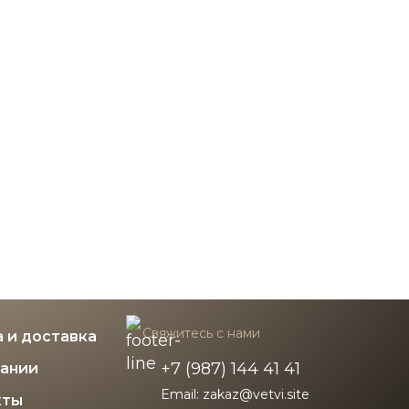
рам
По индивидуальным размерам
5 000 ₽
Свяжитесь с нами
 и доставка
+7 (987) 144 41 41
пании
Email: zakaz@vetvi.site
кты