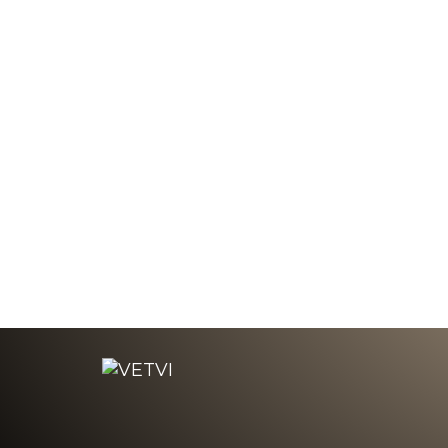
По индивидуальным размерам
По ин
6 000 ₽
3 90